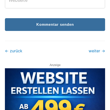
Webseite
Kommentar senden
←
zurück
weiter
→
Anzeige